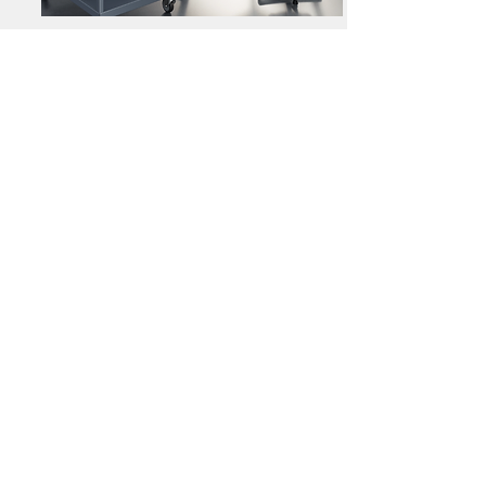
Etablis PTH
Directeur
M. Laurent Cohendet
079 334 12 99
Magasin Genève
M. Hanache Dominique
022 320 20 12
Responsable de zone
(Zone Genève, Vaud, Jura)
M. Guignaud Pascal
079 303 91 24
Responsable de zone
(Zone Valais, Fribourg)
M. Ruiz Romain
079 888 49 44