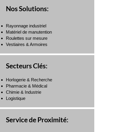
Nos Solutions:
Rayonnage industriel
Matériel de manutention
Roulettes sur mesure
Vestiaires & Armoires
Secteurs Clés:
Horlogerie & Recherche
Pharmacie & Médical
Chimie & Industrie
Logistique
Service de Proximité: