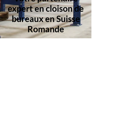
expert en cloison de
bureaux en Suisse
Romande
Mino & Lorenzini Romandie SA
est votre spécialiste pour l’étude,
la fourniture et l’installation de
solutions logistiques sur mesure.
De la PME à la grande entreprise,
nous optimisons vos espaces avec
des équipements de haute qualité.
Pourquoi choisir nos cloisons de