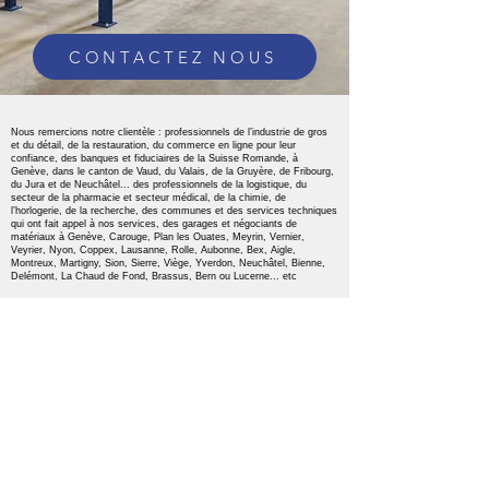
CONTACTEZ NOUS
Nous remercions notre clientèle : professionnels de l’industrie de gros
et du détail, de la restauration, du commerce en ligne pour leur
confiance, des banques et fiduciaires de la Suisse Romande, à
Genève, dans le canton de Vaud, du Valais, de la Gruyère, de Fribourg,
du Jura et de Neuchâtel... des professionnels de la logistique, du
secteur de la pharmacie et secteur médical, de la chimie, de
l’horlogerie, de la recherche, des communes et des services techniques
qui ont fait appel à nos services, des garages et négociants de
matériaux à Genève, Carouge, Plan les Ouates, Meyrin, Vernier,
Veyrier, Nyon, Coppex, Lausanne, Rolle, Aubonne, Bex, Aigle,
Montreux, Martigny, Sion, Sierre, Viège, Yverdon, Neuchâtel, Bienne,
Delémont, La Chaud de Fond, Brassus, Bern ou Lucerne... etc
Directeur
M. Laurent Cohendet
079 334 12 99
Magasin Genève
M. Hanache Dominique
022 320 20 12
Responsable de zone