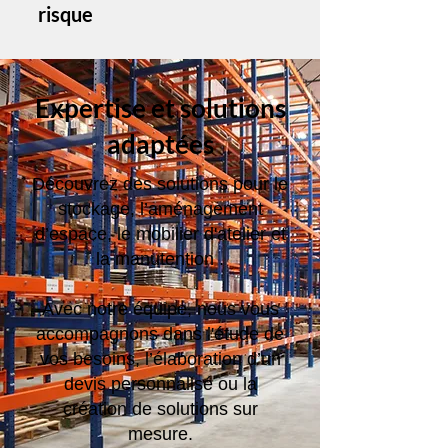
risque
Expertise et solutions
adaptées
Découvrez des solutions pour le
stockage, l’aménagement
d’espace, le mobilier d'atelier et
la manutention .
Avec notre équipe, nous vous
accompagnons dans l'étude de
vos besoins, l’élaboration d’un
devis personnalisé ou la
création de solutions sur
mesure.